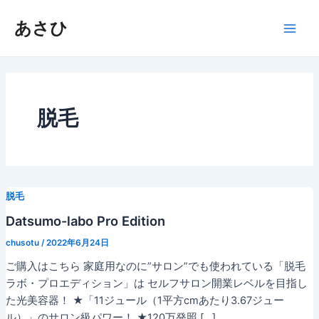
内
Main
あさひ
容
Men
を
ス
キ
ッ
プ
脱毛
脱毛
Datsumo-labo Pro Edition
chusotu
/
2022年6月24日
ご購入はこちら 家庭用なのに”サロン”でも使われている「脱毛
ラボ・プロエディション」は セルフサロン開業レベルを目指し
た光美容器！ ★「11ジュール（1平方cmあたり3.67ジュー
ル）」のサロン級パワー！ ★120万発照 […]